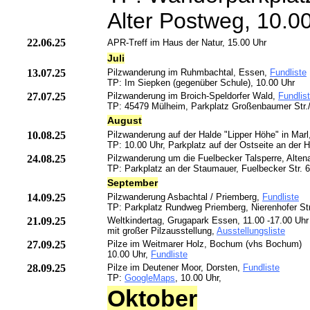
Alter Postweg, 10.0
22.06.25
APR-Treff im Haus der Natur, 15.00 Uhr
Juli
13.07.25
Pilzwanderung im Ruhmbachtal, Essen,
Fundliste
TP: Im Siepken (gegenüber Schule), 10.00 Uhr
27.07.25
Pilzwanderung im Broich-Speldorfer Wald,
Fundlis
TP: 45479 Mülheim, Parkplatz Großenbaumer Str.
August
10.08.25
Pilzwanderung auf der Halde "Lipper Höhe" in Mar
TP: 10.00 Uhr, Parkplatz auf der Ostseite an der 
24.08.25
Pilzwanderung um die Fuelbecker Talsperre, Alten
TP: Parkplatz an der Staumauer, Fuelbecker Str. 6
September
14.09.25
Pilzwanderung Asbachtal / Priemberg,
Fundliste
TP: Parkplatz Rundweg Priemberg, Nierenhofer Str
21.09.25
Weltkindertag, Grugapark Essen, 11.00 -17.00 Uhr
mit großer Pilzausstellung,
Ausstellungsliste
27.09.25
Pilze im Weitmarer Holz, Bochum (vhs Bochum)
10.00 Uhr,
Fundliste
28.09.25
Pilze im Deutener Moor, Dorsten,
Fundliste
TP:
GoogleMaps
, 10.00 Uhr,
Oktober