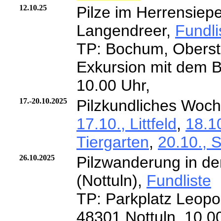
12.10.25
Pilze im Herrensiep
Langendreer,
Fundli
TP: Bochum, Oberst
Exkursion mit dem 
10.00 Uhr,
17.-20.10.2025
Pilzkundliches Woc
17.10., Littfeld
,
18.1
Tiergarten
,
20.10., S
26.10.2025
Pilzwanderung in d
(Nottuln),
Fundliste
TP: Parkplatz Leopo
48301 Nottuln, 10.0